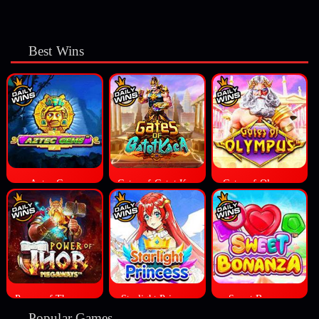
Best Wins
Aztec Gems
Gates of Gatot Kaca
Gates of Olympus
Power of Thor Megaways
Starlight Princess
Sweet Bonanza
Popular Games