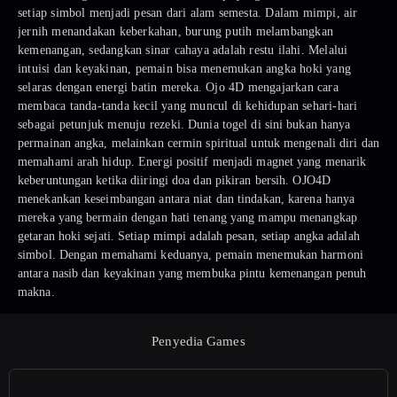
setiap simbol menjadi pesan dari alam semesta. Dalam mimpi, air
jernih menandakan keberkahan, burung putih melambangkan
kemenangan, sedangkan sinar cahaya adalah restu ilahi. Melalui
intuisi dan keyakinan, pemain bisa menemukan angka hoki yang
selaras dengan energi batin mereka. Ojo 4D mengajarkan cara
membaca tanda-tanda kecil yang muncul di kehidupan sehari-hari
sebagai petunjuk menuju rezeki. Dunia togel di sini bukan hanya
permainan angka, melainkan cermin spiritual untuk mengenali diri dan
memahami arah hidup. Energi positif menjadi magnet yang menarik
keberuntungan ketika diiringi doa dan pikiran bersih. OJO4D
menekankan keseimbangan antara niat dan tindakan, karena hanya
mereka yang bermain dengan hati tenang yang mampu menangkap
getaran hoki sejati. Setiap mimpi adalah pesan, setiap angka adalah
simbol. Dengan memahami keduanya, pemain menemukan harmoni
antara nasib dan keyakinan yang membuka pintu kemenangan penuh
makna.
Penyedia Games