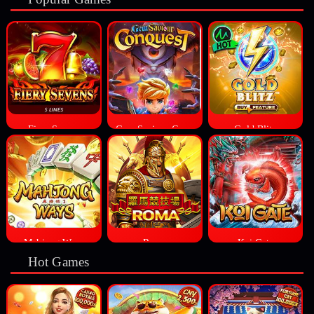
Fiery Sevens
Gem Saviour Conquest
Gold Blitz
Mahjong Ways
Roma
Koi Gate
Hot Games