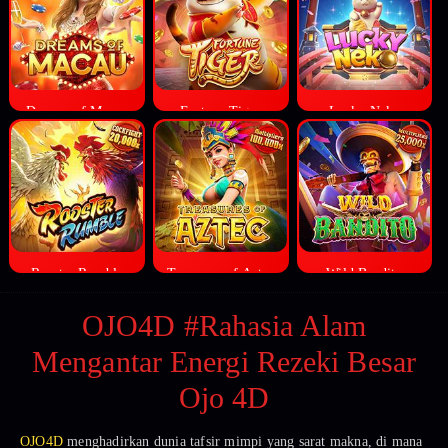
Dreams of Macau
Fortune Tiger
Lucky Neko
Rooster Rumble
Treasures of Aztec
Wild Bandito
OJO4D #Rahasia Alam
Mengantar Energi Rezeki Besar
Ojo 4D
OJO4D
menghadirkan dunia tafsir mimpi yang sarat makna, di mana