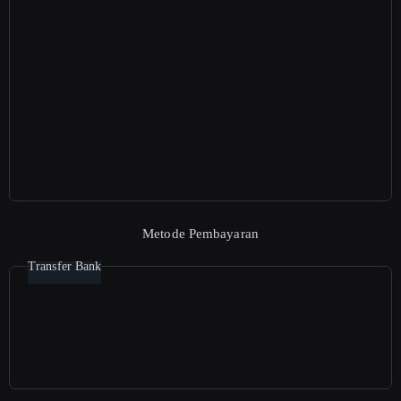
Metode Pembayaran
Transfer Bank